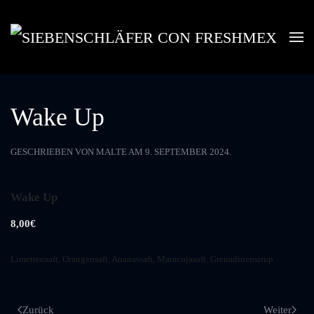
Skip to main content
Wake Up
GESCHRIEBEN VON
MALTE
AM
9. SEPTEMBER 2024
.
Wake Up
8,00€
Limettensaft, Orangensaft, Ananassaft, Maracujasaft, Grenadinensirup
Zurück
Weiter