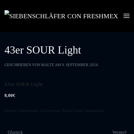
Skip to main content
43er SOUR Light
GESCHRIEBEN VON
MALTE
AM
9. SEPTEMBER 2024
.
43er SOUR Light
8,00€
Zitrone, Limettensaft, Zuckersirup, Vanille Sirup, Orangensaft
Zurück
Weiter