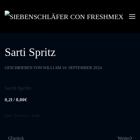
Skip to main content
Sarti Spritz
GESCHRIEBEN VON
WILLI
AM
10. SEPTEMBER 2024
.
Sarti Spritz
0,2l / 8,00€
Sarti, Prosecco, Soda
Zurück
Weiter