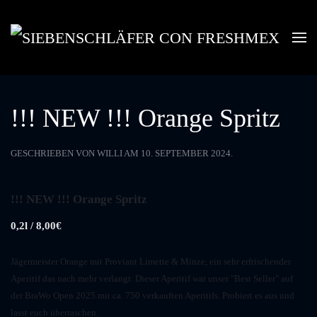
Skip to main content
!!! NEW !!! Orange Spritz
GESCHRIEBEN VON
WILLI
AM
10. SEPTEMBER 2024
.
!!! NEW !!! Orange Spritz
0,2l / 8,00€
Jägermeister Orange mit Proviant Limette & Minze, ein sehr erfrischender
Aperitif das nach mehr verlangt. Dieser Aperitif war unser "Best Seller" auf
der BraWo Open 2025 mit ca. 750 verkauften Aperitifs. Probiert es aus und
lasst euch überraschen.