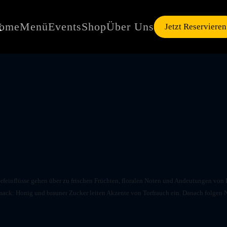
ome
Menü
Events
Shop
Über Uns
Jetzt Reservieren
Torfeinflüsse gehen über zu frischen Früchten, floralen Noten und Andeutungen vo
ck: Honig und brauner Zucker leiten Akzente von Torfrauch ein. Danach folgen No