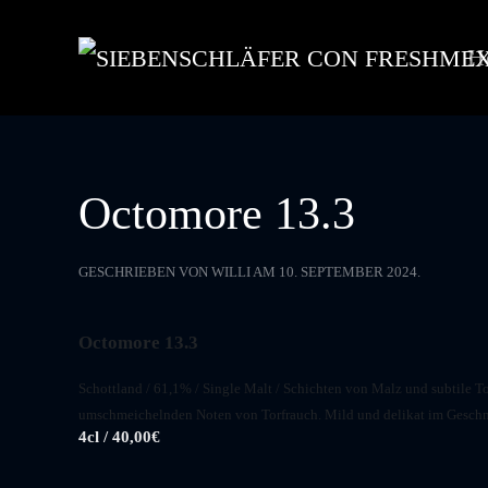
H
Skip to main content
Octomore 13.3
GESCHRIEBEN VON
WILLI
AM
10. SEPTEMBER 2024
.
Octomore 13.3
Schottland / 61,1% / Single Malt / Schichten von Malz und subtile 
umschmeichelnden Noten von Torfrauch. Mild und delikat im Geschma
4cl / 40,00€