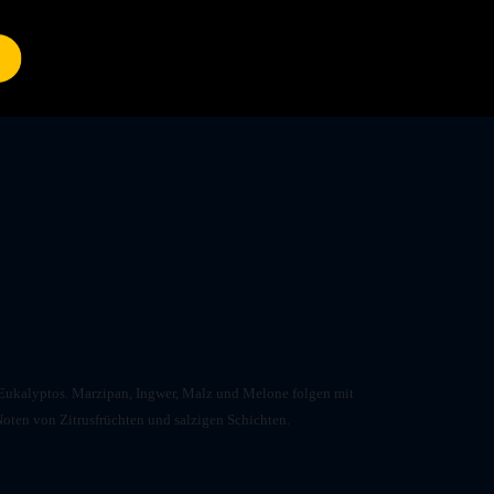
n Eukalyptos. Marzipan, Ingwer, Malz und Melone folgen mit
ten von Zitrusfrüchten und salzigen Schichten.