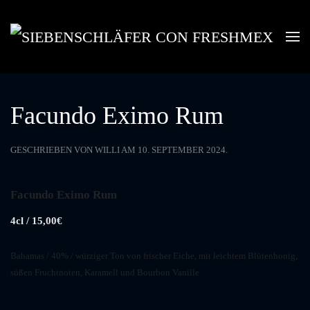
Skip to main content
Facundo Eximo Rum
GESCHRIEBEN VON
WILLI
AM
10. SEPTEMBER 2024
.
Facundo Eximo Rum
4cl / 15,00€
Bahamas / 40% / würziger Ton von frischer Eiche, mit leichtem Blütenhonig,
süßen Fruchtnoten, Karamell und Bourbon Vanille