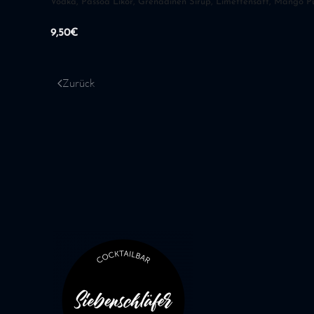
Vodka, Passoa Likör, Grenadinen Sirup, Limettensaft, Mango P
9,50€
Zurück