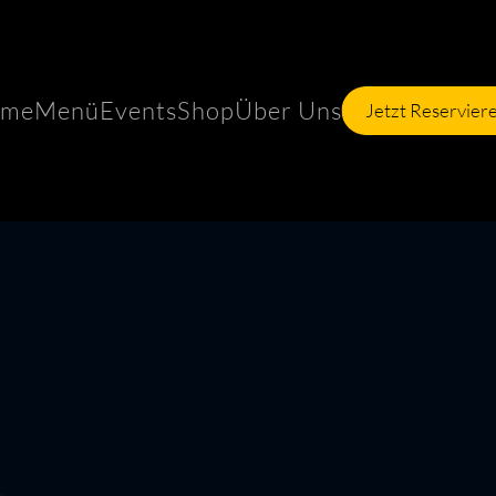
me
Menü
Events
Shop
Über Uns
Jetzt Reservier