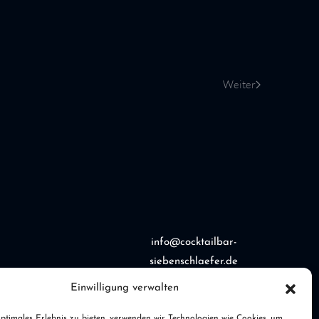
Weiter
info@cocktailbar-
siebenschlaefer.de
Einwilligung verwalten
+49 (0)531 317 110 65
ptimales Erlebnis zu bieten, verwenden wir Technologien wie Cookies, um