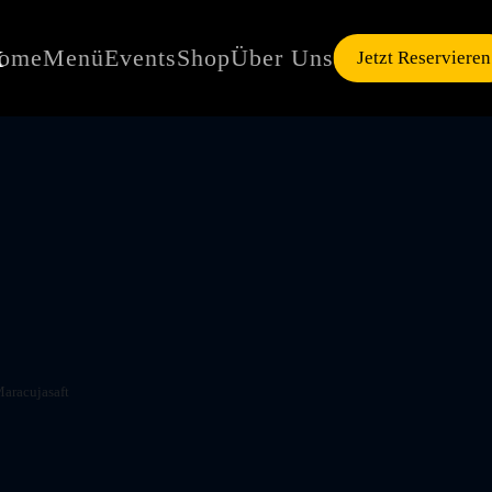
ome
Menü
Events
Shop
Über Uns
Jetzt Reservieren
Maracujasaft