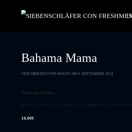
H
Skip to main content
Bahama Mama
GESCHRIEBEN VON
MALTE
AM
9. SEPTEMBER 2024
.
Bahama Mama
Old Pascas White u. Dark, Jamaica Rum, Mandelsirup, Limettensaft, 
10,00€