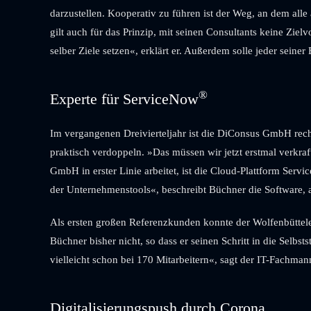
darzustellen. Kooperativ zu führen ist der Weg, an dem all
gilt auch für das Prinzip, mit seinen Consultants keine Ziel
selber Ziele setzen«, erklärt er. Außerdem solle jeder seiner
®
Experte für ServiceNow
Im vergangenen Dreivierteljahr ist die DiConsus GmbH recht
praktisch verdoppeln. »Das müssen wir jetzt erstmal verkra
GmbH in erster Linie arbeitet, ist die Cloud-Plattform Serv
der Unternehmenstools«, beschreibt Büchner die Software, an
Als ersten großen Referenzkunden konnte der Wolfenbütteler
­Büchner bisher nicht, so dass er seinen Schritt in die Selb
vielleicht schon bei 170 Mitarbeitern«, sagt der IT-Fachman
Digitalisierungspush durch Corona