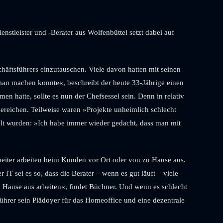
tleister und -Berater aus Wolfenbüttel setzt dabei auf
chäftsführers einzutauschen. Viele davon hatten mit seinen
man machen konnte«, beschreibt der heute 33-Jährige einen
 hatte, sollte es nun der Chefsessel sein. Denn in relativ
Bereichen. Teilweise waren »Projekte unheimlich schlecht
ndelt wurden: »Ich habe immer wieder gedacht, dass man mit
beiter arbeiten beim Kunden vor Ort oder von zu Hause aus.
IT sei es so, dass die Berater – wenn es gut läuft – viele
u Hause aus arbeiten«, findet Büchner. Und wenn es schlecht
sführer sein Plädoyer für das Home­office und eine dezentrale