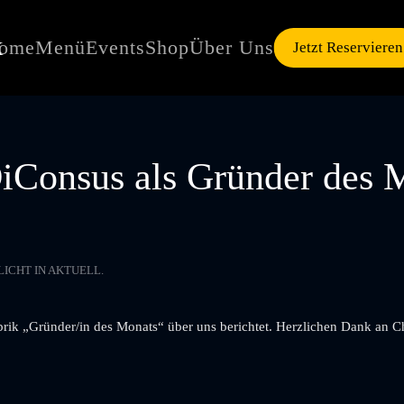
ome
Menü
Events
Shop
Über Uns
Jetzt Reservieren
iConsus als Gründer des 
LICHT IN
AKTUELL
.
rik „Gründer/in des Monats“ über uns berichtet. Herzlichen Dank an Ch