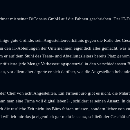
hner mit seiner DiConsus GmbH auf die Fahnen geschrieben. Der IT-Diens
inige gute Gründe, sein Angestelltenverhältnis gegen die Rolle des Ges
e in den IT-Abteilungen der Unternehmen eigentlich alles gemacht, was 
er auf dem Stuhl des Team- und Abteilungsleiters bereits Platz genommen
dentifizierte jede Menge Verbesserungspotenzial in den verschiedensten 
onen, vor allem aber ärgerte er sich darüber, wie die Angestellten beha
er Chef von acht Angestellten. Ein Firmenbüro gibt es nicht, die Mitar
man eine Firma voll digital leben?«, schildert er seinen Ansatz. In der 
die restliche Zeit nicht ins Büro fahren müssen, sondern lieber von z
will ich mir das ja eigentlich gar nicht leisten«, schließt der Geschäft