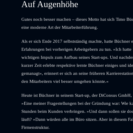
Auf Augenhöhe
Gutes noch besser machen – dieses Motto hat sich Timo Büc
eine moderne Art der Mitarbeiterführung.
Als er sich Ende 2017 selbstständig machte, hatte Büchner e
Erfahrungen bei vorherigen Arbeitgebern zu tun. »Ich hatt
wichtigen Impuls zum Aufbau seines Start-ups. Und nachdem 
kurzer Zeit erlebte respektive lernte Büchner einiges und i
gemanagt«, erinnert er sich an seine früheren Karrierestati
den Mitarbeitern viel besser umgehen könnte.«
Heute ist Büchner in seinem Start-up, der DiConsus GmbH, d
»Eine meiner Fragestellungen bei der Gründung war: Wie kann 
Stunden beim Kunden verbringen. »Und dann sollen sie doch 
läuft? »Dann würden alle im Büro sitzen. Aber in diesem Fall 
Firmenstruktur.