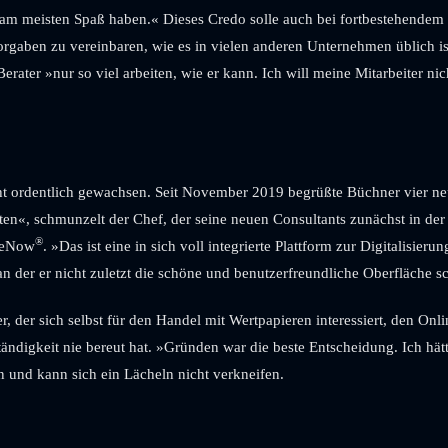
e am meisten Spaß haben.« Dieses Credo solle auch bei fortbestehendem
vorgaben zu vereinbaren, wie es in vielen anderen Unternehmen üblich is
 Berater »nur so viel arbeiten, wie er kann. Ich will meine Mitarbeiter n
 ordentlich gewachsen. Seit November 2019 begrüßte Büchner vier neue 
ften«, schmunzelt der Chef, der seine neuen Consultants zunächst in de
®
iceNow
. »Das ist eine in sich voll integrierte Plattform zur Digitalisi
 der er nicht zuletzt die schöne und benutzerfreundliche Oberfläche sc
, der sich selbst für den Handel mit Wertpapieren interessiert, den O
stständigkeit nie bereut hat. »Gründen war die beste Entscheidung. Ich hä
n und kann sich ein Lächeln nicht verkneifen.