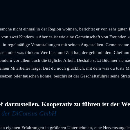
manche nicht einmal in der Region wohnen, berichtet er von sehr guten
 von zwei Kindern. »Aber es ist wie eine Gemeinschaft von Freunden.« 
k« – in regelmäßige Veranstaltungen mit seinen Angestellten. Gemeinsa
sen oder was trinken: Wer Lust und Zeit hat, der geht mit dem Chef u
sondern vor allem auch die tägliche Arbeit. Deshalb setzt Büchner sie n
 einen Mitarbeiter frage: Bist du noch glücklich, mit dem was du tust?
esetzen oder tauschen könne, beschreibt der Geschäftsführer seine Strat
ef darzustellen. Kooperativ zu führen ist der 
er der DiConsus GmbH
nen eigenen Erfahrungen in größeren Unternehmen, eine Herzensangelege